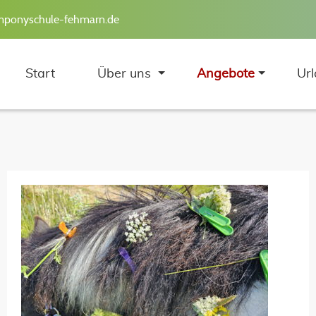
mponyschule-fehmarn.de
Start
Über uns
Angebote
Url