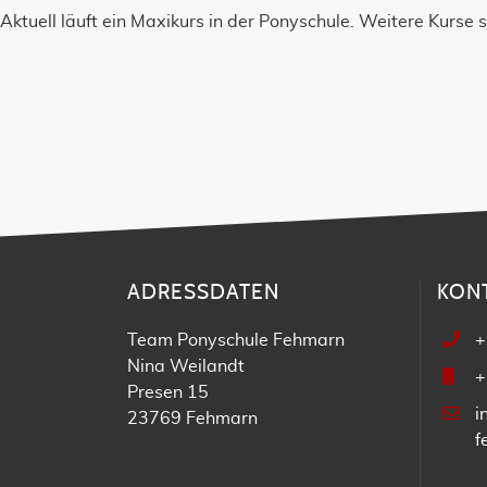
Aktuell läuft ein Maxikurs in der Ponyschule. Weitere Kurse 
ADRESSDATEN
KON
Team Ponyschule Fehmarn
+
Nina Weilandt
+
Presen 15
i
23769 Fehmarn
f